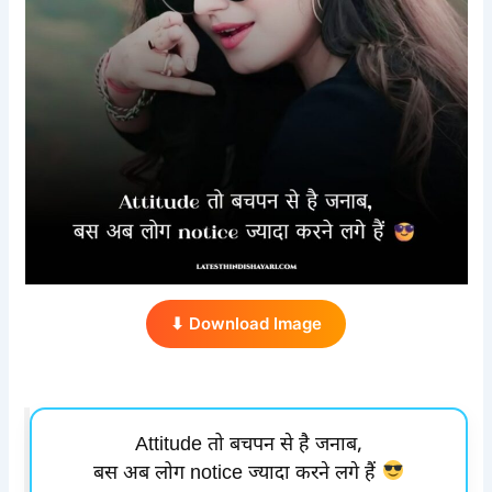
⬇ Download Image
Attitude तो बचपन से है जनाब,
बस अब लोग notice ज्यादा करने लगे हैं