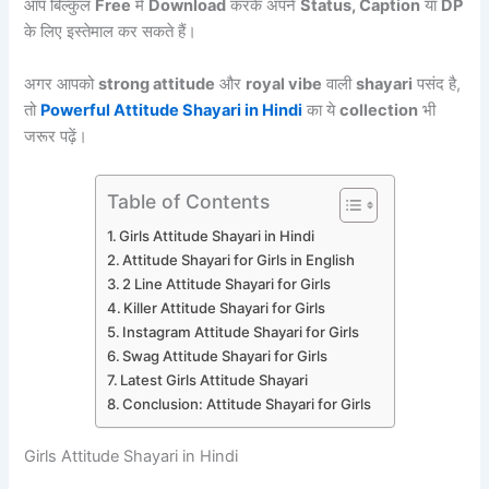
आप बिल्कुल
Free
में
Download
करके अपने
Status, Caption
या
DP
के लिए इस्तेमाल कर सकते हैं।
अगर आपको
strong attitude
और
royal vibe
वाली
shayari
पसंद है,
तो
Powerful Attitude Shayari in Hindi
का ये
collection
भी
जरूर पढ़ें।
Table of Contents
Girls Attitude Shayari in Hindi
Attitude Shayari for Girls in English
2 Line Attitude Shayari for Girls
Killer Attitude Shayari for Girls
Instagram Attitude Shayari for Girls
Swag Attitude Shayari for Girls
Latest Girls Attitude Shayari
Conclusion: Attitude Shayari for Girls
Girls Attitude Shayari in Hindi