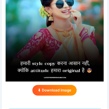
⬇ Download Image