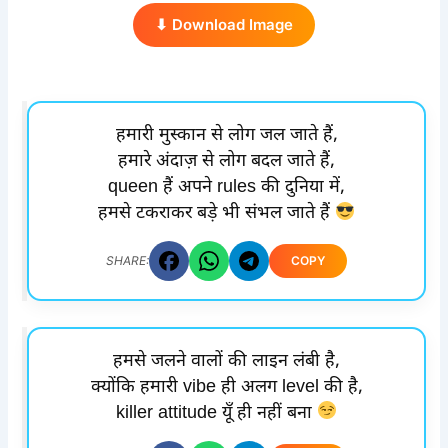
⬇ Download Image
हमारी मुस्कान से लोग जल जाते हैं,
हमारे अंदाज़ से लोग बदल जाते हैं,
queen हैं अपने rules की दुनिया में,
हमसे टकराकर बड़े भी संभल जाते हैं
COPY
SHARE:
हमसे जलने वालों की लाइन लंबी है,
क्योंकि हमारी vibe ही अलग level की है,
killer attitude यूँ ही नहीं बना