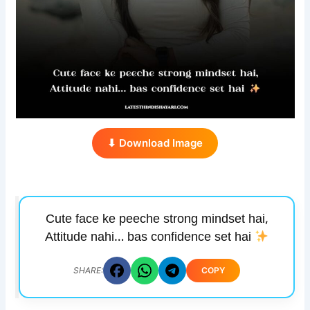
⬇ Download Image
Cute face ke peeche strong mindset hai,
Attitude nahi… bas confidence set hai
COPY
SHARE: