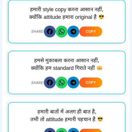
हमारी style copy करना आसान नहीं,
क्योंकि attitude हमारा original है
COPY
SHARE:
हमसे मुकाबला करना आसान नहीं,
क्योंकि हम standard गिराते नहीं
COPY
SHARE:
हमारी बातों में अलग ही बात है,
तभी तो attitude हमारी पहचान है