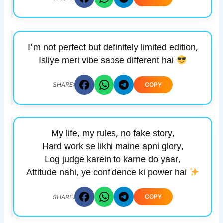
I’m not perfect but definitely limited edition,
Isliye meri vibe sabse different hai
COPY
SHARE:
My life, my rules, no fake story,
Hard work se likhi maine apni glory,
Log judge karein to karne do yaar,
Attitude nahi, ye confidence ki power hai
COPY
SHARE: