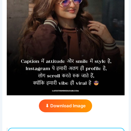
⬇ Download Image