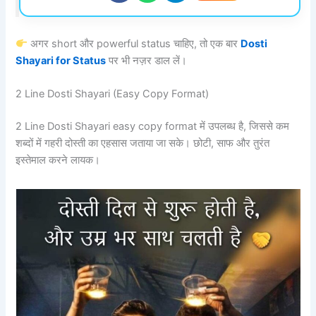
अगर short और powerful status चाहिए, तो एक बार
Dosti
Shayari for Status
पर भी नज़र डाल लें।
2 Line Dosti Shayari (Easy Copy Format)
2 Line Dosti Shayari easy copy format में उपलब्ध है, जिससे कम
शब्दों में गहरी दोस्ती का एहसास जताया जा सके। छोटी, साफ और तुरंत
इस्तेमाल करने लायक।