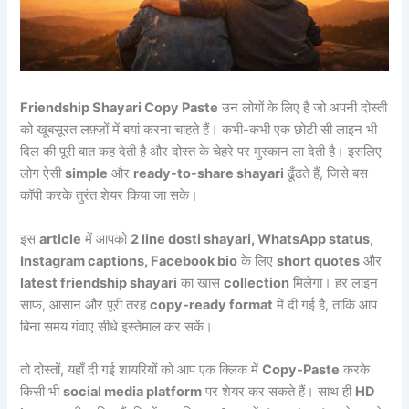
Friendship Shayari Copy Paste
उन लोगों के लिए है जो अपनी दोस्ती
को खूबसूरत लफ़्ज़ों में बयां करना चाहते हैं। कभी-कभी एक छोटी सी लाइन भी
दिल की पूरी बात कह देती है और दोस्त के चेहरे पर मुस्कान ला देती है। इसलिए
लोग ऐसी
simple
और
ready-to-share shayari
ढूँढते हैं, जिसे बस
कॉपी करके तुरंत शेयर किया जा सके।
इस
article
में आपको
2 line dosti shayari, WhatsApp status,
Instagram captions, Facebook bio
के लिए
short quotes
और
latest friendship shayari
का खास
collection
मिलेगा। हर लाइन
साफ, आसान और पूरी तरह
copy-ready format
में दी गई है, ताकि आप
बिना समय गंवाए सीधे इस्तेमाल कर सकें।
तो दोस्तों, यहाँ दी गई शायरियों को आप एक क्लिक में
Copy-Paste
करके
किसी भी
social media platform
पर शेयर कर सकते हैं। साथ ही
HD