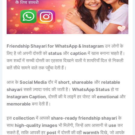
Friendship Shayari for WhatsApp & Instagram
उन लोगों के
लिए है जो अपनी दोस्ती को
status
और
caption
में खास बनाना चाहते हैं।
कम शब्दों में सच्ची दोस्ती का एहसास दिखाने वाली ये शायरियाँ दिल से निकली
बातें सीधे सामने वाले तक पहुँचा देती हैं।
आज के
Social Media
दौर में
short, shareable
और
relatable
shayari
सबसे ज़्यादा पसंद की जाती है।
WhatsApp Status
हो या
Instagram Caption
, दोस्ती की ये लाइनें हर पोस्ट को
emotional
और
memorable
बना देती हैं।
इस
collection
में आपको
share-ready friendship shayari
के
साथ
high-quality images
भी मिलेंगी, जिन्हें आप आसानी से
use
कर
सकते हैं, ताकि आपकी हर
post
में दोस्ती की वही
warmth
दिखे, जो आपके