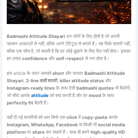
Badmashi Attitude Shayari
उन लोगों के लिए होती है जो अपनी
पहचान अल्फ़ाज़ों से नहीं, बल्कि अपने ऐटिटूड से बनाते हैं। यह सिर्फ़ शायरी नहीं,
बल्कि एक सोच है, जो बताती है कि हर कोई झुकने के लिए पैदा नहीं होता। इसका
हर लफ़्ज़
confidence
और
self-respect
से भरा होता है।
इस article के अंदर आपको
short
और दमदार
Badmashi Attitude
Shayari
,
2-line वाली शायरी
,
killer attitude status
और
Instagram-ready lines
के साथ ऐसी
badmashi quotes
भी मिलेंगी,
जो सीधे आपके
attitude
को बयां करती हैं और हर
mood
के साथ
perfectly fit
बैठती हैं।
यहाँ दी गई शायरियों को आप सिर्फ एक
click
में
copy-paste
करके
Instagram, WhatsApp, Facebook
या किसी भी
social media
platform
पर
share
कर सकते हैं। साथ ही हमने
high-quality HD