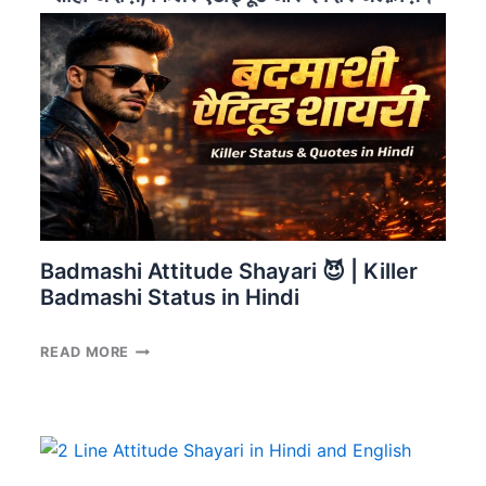
HINDI
🤝
–
BEST
DOSTI
STATUS
&
QUOTES
Badmashi Attitude Shayari 😈 | Killer
Badmashi Status in Hindi
BADMASHI
READ MORE
ATTITUDE
SHAYARI
😈
|
KILLER
BADMASHI