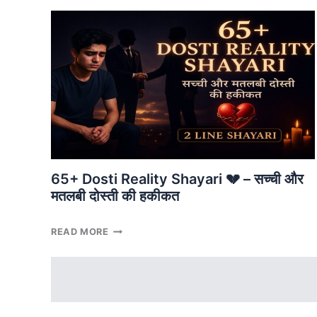
IN
HINDI
💖
लड़कियों
की
दोस्ती
शायरी
65+ Dosti Reality Shayari 💔 – सच्ची और
मतलबी दोस्ती की हकीकत
65+
READ MORE
DOSTI
REALITY
SHAYARI
💔
–