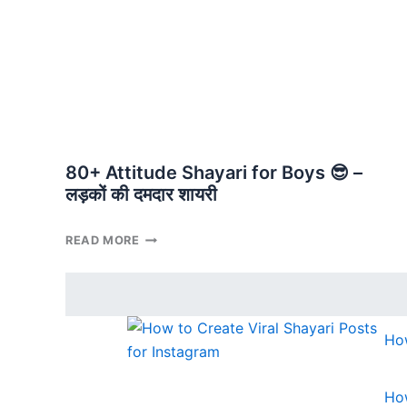
शाही
अंदाज़
और
दमदार
एटीट्यूड
80+ Attitude Shayari for Boys 😎 –
लड़कों की दमदार शायरी
80+
READ MORE
ATTITUDE
SHAYARI
FOR
BOYS
😎
How
–
लड़कों
की
Ho