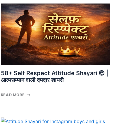
|
नज़रअंदाज
दोस्ती
शायरी
58+ Self Respect Attitude Shayari 😎 |
आत्मसम्मान वाली दमदार शायरी
58+
READ MORE
SELF
RESPECT
ATTITUDE
SHAYARI
😎
|