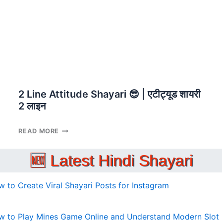
STATUS
IN
HINDI
2 Line Attitude Shayari 😎 | एटीट्यूड शायरी
2 लाइन
2
READ MORE
LINE
ATTITUDE
🆕 Latest Hindi Shayari
SHAYARI
😎
|
 to Create Viral Shayari Posts for Instagram
एटीट्यूड
शायरी
2
w to Play Mines Game Online and Understand Modern Slot