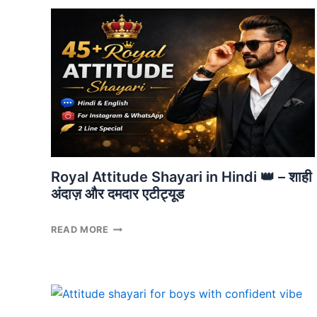
सच्ची
और
मतलबी
दोस्ती
की
हकीकत
Royal Attitude Shayari in Hindi 👑 – शाही
अंदाज़ और दमदार एटीट्यूड
ROYAL
READ MORE
ATTITUDE
SHAYARI
IN
HINDI
👑
–