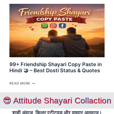
HINDI
💔
|
दर्द
भरी
दोस्ती
धोखा
शायरी
99+ Friendship Shayari Copy Paste in
Hindi 🤝 – Best Dosti Status & Quotes
99+
READ MORE
FRIENDSHIP
SHAYARI
😎 Attitude Shayari Collaction
COPY
PASTE
IN
शाही अंदाज़, किलर एटीट्यूड और दमदार अल्फ़ाज़।