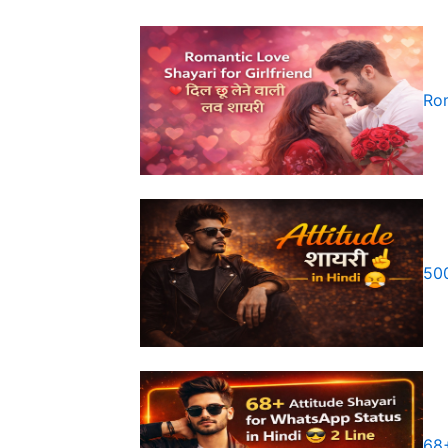
दमदार
शायरी
Rom
500
68+