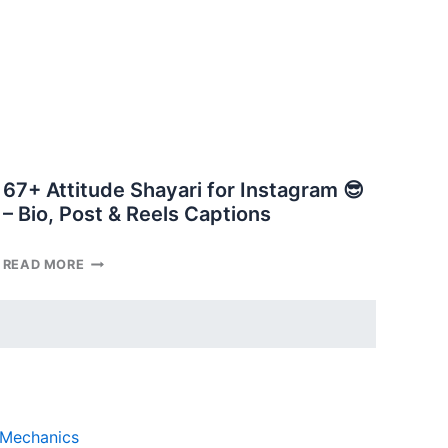
आत्मसम्मान
वाली
दमदार
शायरी
67+ Attitude Shayari for Instagram 😎
– Bio, Post & Reels Captions
67+
READ MORE
ATTITUDE
SHAYARI
FOR
INSTAGRAM
😎
–
BIO,
POST
 Mechanics