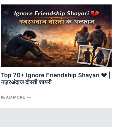
🤝
|
सच्ची
दोस्ती
और
भरोसे
की
शायरी
Top 70+ Ignore Friendship Shayari 💔 |
नज़रअंदाज दोस्ती शायरी
TOP
READ MORE
70+
IGNORE
FRIENDSHIP
SHAYARI
💔