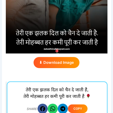
⬇ Download Image
तेरी एक झलक दिल को चैन दे जाती है,
तेरी मोहब्बत हर कमी पूरी कर जाती है
COPY
SHARE: