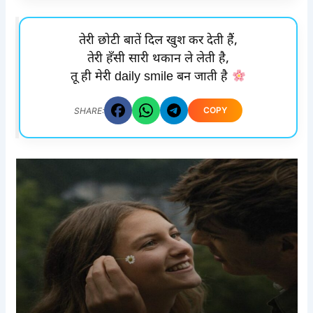
तेरी छोटी बातें दिल खुश कर देती हैं,
तेरी हँसी सारी थकान ले लेती है,
तू ही मेरी daily smile बन जाती है
COPY
SHARE: