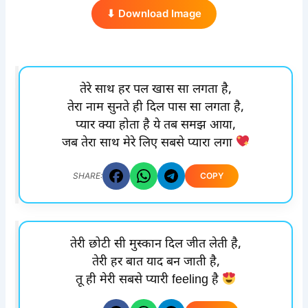
⬇ Download Image
तेरे साथ हर पल खास सा लगता है,
तेरा नाम सुनते ही दिल पास सा लगता है,
प्यार क्या होता है ये तब समझ आया,
जब तेरा साथ मेरे लिए सबसे प्यारा लगा
COPY
SHARE:
तेरी छोटी सी मुस्कान दिल जीत लेती है,
तेरी हर बात याद बन जाती है,
तू ही मेरी सबसे प्यारी feeling है