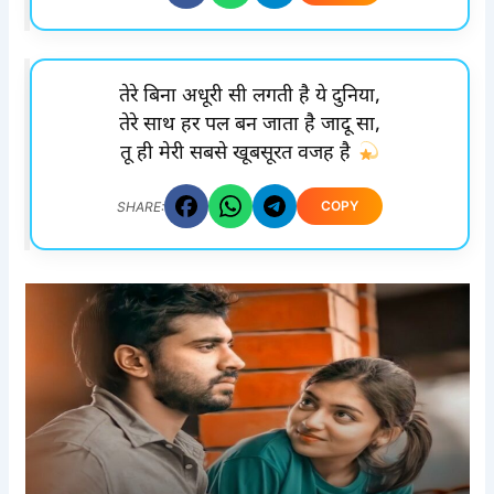
तेरे बिना अधूरी सी लगती है ये दुनिया,
तेरे साथ हर पल बन जाता है जादू सा,
तू ही मेरी सबसे खूबसूरत वजह है
COPY
SHARE: