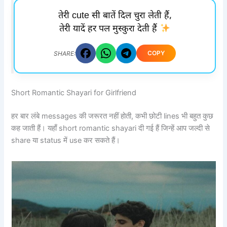
तेरी cute सी बातें दिल चुरा लेती हैं,
तेरी यादें हर पल मुस्कुरा देती हैं
COPY
SHARE:
Short Romantic Shayari for Girlfriend
हर बार लंबे messages की जरूरत नहीं होती, कभी छोटी lines भी बहुत कुछ
कह जाती हैं। यहाँ short romantic shayari दी गई हैं जिन्हें आप जल्दी से
share या status में use कर सकते हैं।