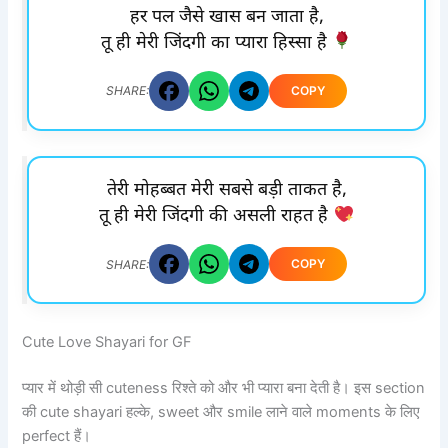
हर पल जैसे खास बन जाता है,
तू ही मेरी जिंदगी का प्यारा हिस्सा है
COPY
SHARE:
तेरी मोहब्बत मेरी सबसे बड़ी ताकत है,
तू ही मेरी जिंदगी की असली राहत है
COPY
SHARE:
Cute Love Shayari for GF
प्यार में थोड़ी सी cuteness रिश्ते को और भी प्यारा बना देती है। इस section
की cute shayari हल्के, sweet और smile लाने वाले moments के लिए
perfect हैं।