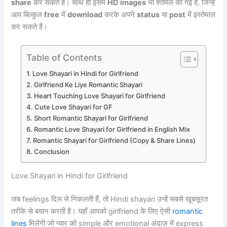
share
कर सकते हैं। साथ ही इसमें
HD images
भी शामिल की गई हैं, जिन्हें
आप बिल्कुल
free
में
download
करके अपने
status
या
post
में इस्तेमाल
कर सकते हैं।
Table of Contents
Love Shayari in Hindi for Girlfriend
Girlfriend Ke Liye Romantic Shayari
Heart Touching Love Shayari for Girlfriend
Cute Love Shayari for GF
Short Romantic Shayari for Girlfriend
Romantic Love Shayari for Girlfriend in English Mix
Romantic Shayari for Girlfriend (Copy & Share Lines)
Conclusion
Love Shayari in Hindi for Girlfriend
जब feelings दिल से निकलती हैं, तो Hindi shayari उन्हें सबसे खूबसूरत
तरीके से बयान करती है। यहाँ आपको girlfriend के लिए ऐसी
romantic
lines
मिलेंगी जो प्यार को simple और emotional अंदाज़ में express