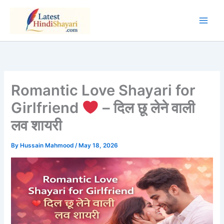
Skip
to
content
Romantic Love Shayari for
Girlfriend
– दिल छू लेने वाली
लव शायरी
By
Hussain Mahmood
/
May 18, 2026