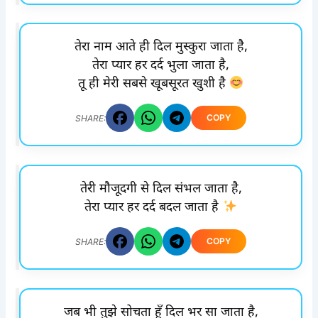
तेरा नाम आते ही दिल मुस्कुरा जाता है,
तेरा प्यार हर दर्द भुला जाता है,
तू ही मेरी सबसे खूबसूरत खुशी है
COPY
SHARE:
तेरी मौजूदगी से दिल संभल जाता है,
तेरा प्यार हर दर्द बदल जाता है
COPY
SHARE:
जब भी तुझे सोचता हूँ दिल भर सा जाता है,