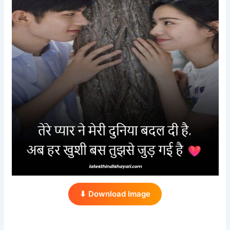
⬇ Download Image